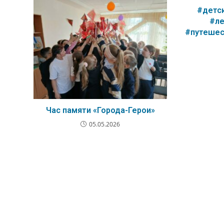
#детс
#ле
#путешес
Час памяти «Города-Герои»
05.05.2026