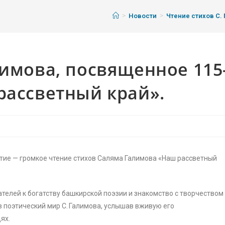
>
>
Новости
Чтение стихов С.
лимова, посвященное 115
рассветный край».
ятие — громкое чтение стихов Саляма Галимова «Наш рассветный
елей к богатству башкирской поэзии и знакомство с творчеством
в поэтический мир С. Галимова, услышав вживую его
ях.