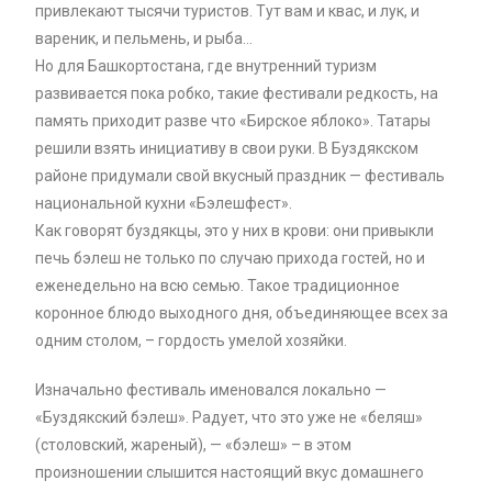
привлекают тысячи туристов. Тут вам и квас, и лук, и
вареник, и пельмень, и рыба…
Но для Башкортостана, где внутренний туризм
развивается пока робко, такие фестивали редкость, на
память приходит разве что «Бирское яблоко». Татары
решили взять инициативу в свои руки. В Буздякском
районе придумали свой вкусный праздник — фестиваль
национальной кухни «Бэлешфест».
Как говорят буздякцы, это у них в крови: они привыкли
печь бэлеш не только по случаю прихода гостей, но и
еженедельно на всю семью. Такое традиционное
коронное блюдо выходного дня, объединяющее всех за
одним столом, – гордость умелой хозяйки.
Изначально фестиваль именовался локально —
«Буздякский бэлеш». Радует, что это уже не «беляш»
(столовский, жареный), — «бэлеш» – в этом
произношении слышится настоящий вкус домашнего