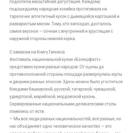
подоспела масштабная дегустация. Каждому
подошедшему нарядная хозяйка протягивала на
тарелочке аппетитный кусок с дымящейся картошкой и
разваристым мясом. Тому, кто запоздал, досталось
самое вкусное — сочная с внутренней и хрустящая с
наружной стороны нижняя корка.
С замахом на Книгу Гиннеса
Фестиваль национальной кухни «Бэлешфест»
представил кухни разных народов. От сцены до
противоположной стороны площади развернулись юрты
и дворики разных этносов. Здесь можно было угоститься
блюдами башкирской, русской, татарской, чувашской,
удмуртской, марийской, мордовской кухонь.
Сервированные национальными деликатесами столы
ломились от яств.
— Мы все люди разных национальностей, все разные, но
нас объединяет одно человеческое качество — это