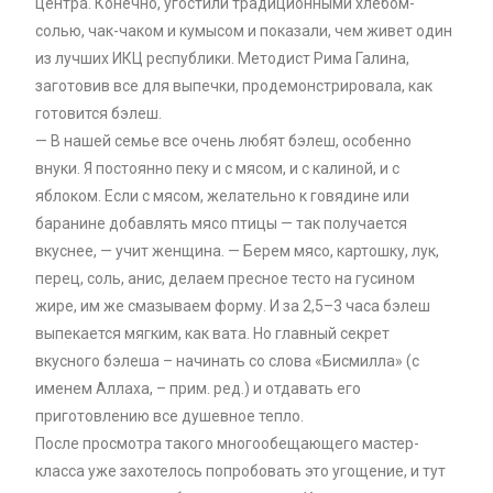
центра. Конечно, угостили традиционными хлебом-
солью, чак-чаком и кумысом и показали, чем живет один
из лучших ИКЦ республики. Методист Рима Галина,
заготовив все для выпечки, продемонстрировала, как
готовится бэлеш.
— В нашей семье все очень любят бэлеш, особенно
внуки. Я постоянно пеку и с мясом, и с калиной, и с
яблоком. Если с мясом, желательно к говядине или
баранине добавлять мясо птицы — так получается
вкуснее, — учит женщина. — Берем мясо, картошку, лук,
перец, соль, анис, делаем пресное тесто на гусином
жире, им же смазываем форму. И за 2,5–3 часа бэлеш
выпекается мягким, как вата. Но главный секрет
вкусного бэлеша – начинать со слова «Бисмилла» (с
именем Аллаха, – прим. ред.) и отдавать его
приготовлению все душевное тепло.
После просмотра такого многообещающего мастер-
класса уже захотелось попробовать это угощение, и тут