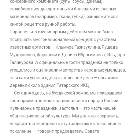
консервного комбината (супы, соусы, джемы),
полюбоваться декоративными бэлешами из разных
материалов (например, ткани, губки), ознакомиться с
книгой рецептов ручной работы.
Параллельно с кулинарным действом можно было
послушать многонациональный концерт с участием
известных артистов — Ильмира Газизуллина, Рушада
Мударисова, Фарзалии и Дениса Ибрагимовых, Ильдара
Галинурова. А официальные гости праздника не только
угощались и оценивали мастерство народных умельцев,
но и сами успели сделать полезное дело — посадили
деревья около здания Татарского ИКЦ.
— Сегодня здесь, на буздякской земле, мы показываем
гостеприимство многонационального народа России.
Кулинарные праздники, застолья — это часть нашей
общенациональной культуры. Мы должны сохранить,
возродить и передавать эту традицию из поколения в
поколение, — говорит председатель Совета