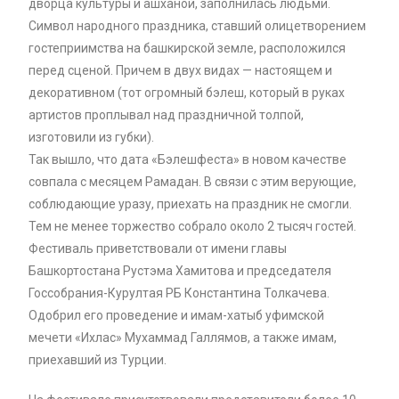
дворца культуры и ашханой, заполнилась людьми.
Символ народного праздника, ставший олицетворением
гостеприимства на башкирской земле, расположился
перед сценой. Причем в двух видах — настоящем и
декоративном (тот огромный бэлеш, который в руках
артистов проплывал над праздничной толпой,
изготовили из губки).
Так вышло, что дата «Бэлешфеста» в новом качестве
совпала с месяцем Рамадан. В связи с этим верующие,
соблюдающие уразу, приехать на праздник не смогли.
Тем не менее торжество собрало около 2 тысяч гостей.
Фестиваль приветствовали от имени главы
Башкортостана Рустэма Хамитова и председателя
Госсобрания-Курултая РБ Константина Толкачева.
Одобрил его проведение и имам-хатыб уфимской
мечети «Ихлас» Мухаммад Галлямов, а также имам,
приехавший из Турции.