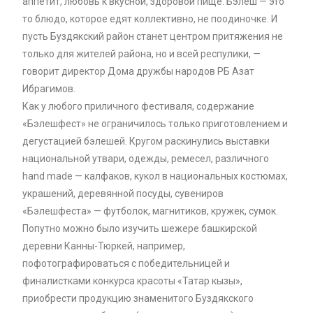
аппетит, любовь к вкусной, здоровой пище. Бэлеш — это
то блюдо, которое едят коллективно, не поодиночке. И
пусть Буздякский район станет центром притяжения не
только для жителей района, но и всей респулики, —
говорит директор Дома дружбы народов РБ Азат
Ибрагимов.
Как у любого приличного фестиваля, содержание
«Бэлешфест» не ограничилось только приготовлением и
дегустацией бэлешей. Кругом раскинулись выставки
национальной утвари, одежды, ремесел, различного
hand madе — калфаков, кукол в национальных костюмах,
украшений, деревянной посуды, сувениров
«Бэлешфеста» — футболок, магнитиков, кружек, сумок.
Попутно можно было изучить шежере башкирской
деревни Канны-Тюркей, например,
пофотографироваться с победительницей и
финалистками конкурса красоты «Татар кызы»,
приобрести продукцию знаменитого Буздякского