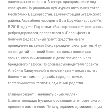
национального пирога. А теперь праздник взяли под
свое крыло Национально-культурная автономия татар
Республики Башкортостан, администрация Буздякского
района, Ассамблея народов и Дом Дружбы народов РБ.
В 2018 году — в Год семьи в Башкортостане — фестиваль
ребрендировался, превратился в «Бэлешфест» и
получил федеральный грант: средства на его
проведение выделил Фонд президентских грантов. И тут
завсегдатай застолий бэлеш на новых вложениях
засиял, словно именинник, и даже преисполнился
брендового пафоса. По словам руководителя проекта
Альбины Халиуллиной, в основе идеи — показать, что
бэлеш — это символ дружбы народов, семьи,
гостеприимства, теплоты, единения, родства.
Главный секрет — начинать с «Бисмилла»
Главная площадь Буздяка, с оставшимся от советского
прошлого памятником Ленину, зданием администрации,