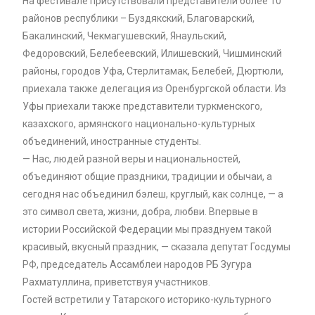
На фестивале присутствовали представители более 10
районов республики – Буздякский, Благоварский,
Бакалинский, Чекмагушевский, Янаульский,
Федоровский, Белебеевский, Илишевский, Чишминский
районы, городов Уфа, Стерлитамак, Белебей, Дюртюли,
приехала также делегация из Оренбургской области. Из
Уфы приехали также представители туркменского,
казахского, армянского национально-культурных
объединений, иностранные студенты.
— Нас, людей разной веры и национальностей,
объединяют общие праздники, традиции и обычаи, а
сегодня нас объединил бэлеш, круглый, как солнце, — а
это символ света, жизни, добра, любви. Впервые в
истории Российской Федерации мы празднуем такой
красивый, вкусный праздник, — сказала депутат Госдумы
РФ, председатель Ассамблеи народов РБ Зугура
Рахматуллина, приветствуя участников.
Гостей встретили у Татарского историко-культурного